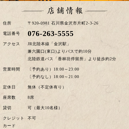
住所
〒920-0981 石川県金沢市片町2-3-26
076-263-5555
電話番号
アクセス
JR北陸本線「金沢駅」
兼六園口(東口)よりバスで約10分
北陸鉄道バス「香林坊停留所」より徒歩約2分
営業時間
〔予約あり）18:00～23:00
〔予約なし）18:00～21:00
定休日
無休（不定休有り）
座席数
8席
貸切
可（最大10名様）
クレジット
不可
カード