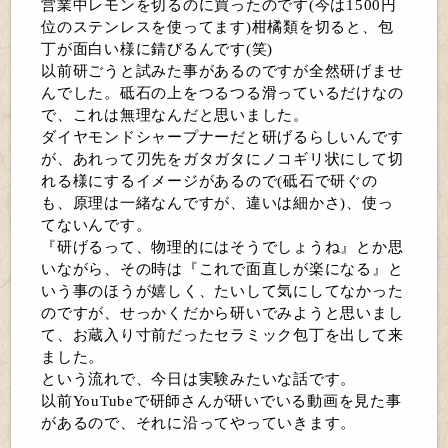
営業中レモンを切るのに買ったのです(今は1500円
位のステンレスを使ってます)柑橘類を切ると、包
丁が面白い様に錆びるんです(笑)
以前研ごうと試みた事があるのですが全然研げませ
んでした。砥石の上をつるつる滑っているだけなの
で、これは無理なんだと思いました。
ダイヤモンドシャープナーだと研げるらしいんです
が、あれって刃先をガタガタにノコギリ状にして切
れる様にするイメージがあるので(砥石で研ぐの
も、原理は一緒なんですが、違いは細かさ)、使っ
てないんです。
『研げるって、物理的にはそうでしょうね』とか思
いながら、その時は『これで面直しが楽になる』と
いう事のほうが嬉しく、たいして気にしてなかった
のですが、せっかくだから研いでみようと思いまし
て、お蔵入り寸前だったセラミック包丁を出して来
ました。
という流れで、今日は実験みたいな話です。
以前YouTubeで研師さんが研いでいる動画を見た事
があるので、それに沿ってやっていきます。