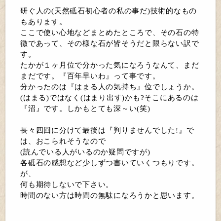
研ぐ人の(天然砥石初心者の私の事だ)技術的なもの
もあります。
ここで使い心地などまとめたところで、その石の特
徴であって、その様な石が皆そうだと限らない訳で
す。
たかが１ヶ月位で分かった気になろうなんて、まだ
まだです。『百年早いわ』って事です。
分かったのは『はまる人の気持ち』位でしょうか。
(はまる)ではなく(はまり出す)かも?そこにあるのは
『沼』です。しかもとても深～い(笑)
長々四回に分けて最後は『判りませんでした!』で
は、おこられそうなので
(読んでいる人がいるのか疑問ですが)
各砥石の感想など少しずつ書いていくつもりです。
が、
何も期待しないで下さい。
時間のない方は時間の無駄になろうかと思います。