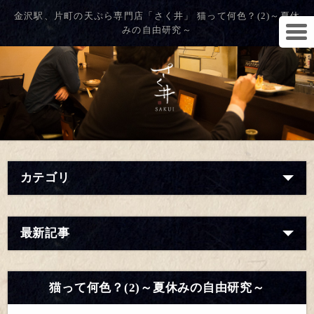
金沢駅、片町の天ぷら専門店「さく井」 猫って何色？(2)～夏休
みの自由研究～
カテゴリ
最新記事
猫って何色？(2)～夏休みの自由研究～