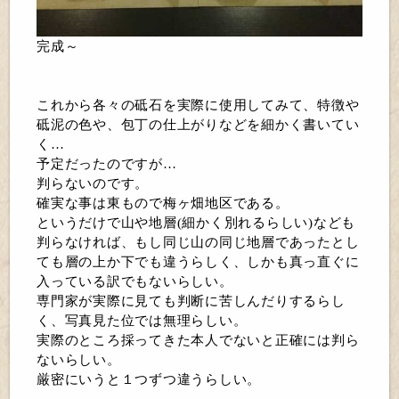
完成～
これから各々の砥石を実際に使用してみて、特徴や
砥泥の色や、包丁の仕上がりなどを細かく書いてい
く…
予定だったのですが…
判らないのです。
確実な事は東もので梅ヶ畑地区である。
というだけで山や地層(細かく別れるらしい)なども
判らなければ、もし同じ山の同じ地層であったとし
ても層の上か下でも違うらしく、しかも真っ直ぐに
入っている訳でもないらしい。
専門家が実際に見ても判断に苦しんだりするらし
く、写真見た位では無理らしい。
実際のところ採ってきた本人でないと正確には判ら
ないらしい。
厳密にいうと１つずつ違うらしい。